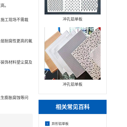
度高。
冲孔铝单板
，施工现场不需裁
一层耐腐性更高的氟
等装饰材料望尘莫及
。
冲孔铝单板
发生膨胀腐蚀等问
相关常见百科
异形铝单板
1